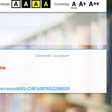
D
BW
YB
BY
F0
F1
F2
ntrast:
Czcionka:
Zawartość czasopism
ona
=0&typ=record&001=CHE%20PWSZ13006109