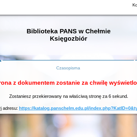
Ko
Biblioteka PANS w Chełmie
Księgozbiór
Czasopisma
rona z dokumentem zostanie za chwilę wyświetl
Zostaniesz przekierowany na właściwą stronę za
6
sekund.
yj adresu:
https://katalog.panschelm.edu.pl/index.php?KatID