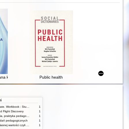
u lotów
na krok po kroku : podręcznik dla zespołów POZ
Public health
ni
Upstream. Intermediate. Workbook : Student's Book
1
d Flight Discovery
1
Metodologia, badania, praktyka pedagogiczna
1
badań pedagogicznych
1
6 filarów poczucia własnej wartości czyli Wezwanie do walki przełożone na język psychologii
1