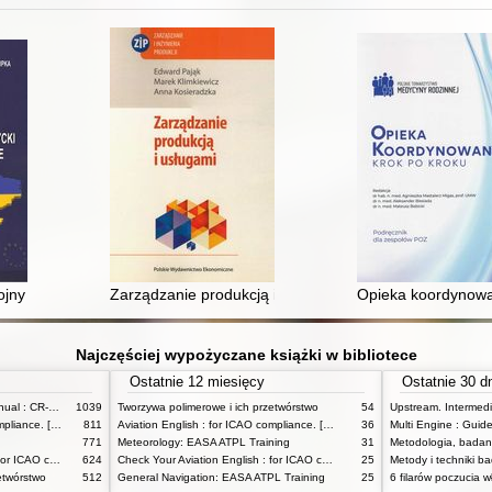
czeństwa międzynarodowego : teoria i praktyka wymuszania stref zakaz
jny w Ukrainie : ujęcie polityczne, społeczne i ekonomiczne
Zarządzanie produkcją i usługami
Opieka koordynowa
Najczęściej wypożyczane książki w bibliotece
Ostatnie 12 miesięcy
Ostatnie 30 d
CR Professional Computer Manual : CR-3 Circular Computer
1039
Tworzywa polimerowe i ich przetwórstwo
54
Aviation English : for ICAO compliance. [Student's Book]
811
Aviation English : for ICAO compliance. [Student's Book]
36
Multi Engine : Guide
771
Meteorology: EASA ATPL Training
31
Check Your Aviation English : for ICAO compliance
624
Check Your Aviation English : for ICAO compliance
25
Metody i techniki 
etwórstwo
512
General Navigation: EASA ATPL Training
25