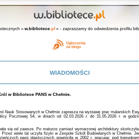
iotecznych »
w.bibliotece
.pl
« - zapraszamy do odwiedzenia profilu bib
Ogłoszenia
na blogu
WIADOMOŚCI
ról w Bibliotece PANS w Chełmie.
mii Nauk Stosowanych w Chełmie zaprasza na wystawę prac malarskich Ewy
 ulicy Pocztowej 54, w dniach od 02.03.2026 r. do 31.05.2026 r. w godzi
ała się od zawsze. Po maturze zamiast wymarzonej architektury skończyła 
e. Przez wiele lat uczyła fizyki w Zespole Szkół Budowlanych w Chełmie. Je
zieńczych pasji plastycznych powróciła w 2002 r. pracując pod kierunki