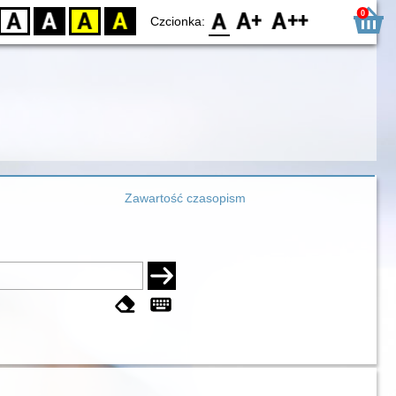
0
D
BW
YB
BY
F0
F1
F2
Czcionka:
Zawartość czasopism