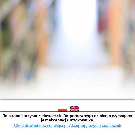
Ta strona korzysta z ciasteczek. Do poprawnego działania wymagana
SOWA OPAC v. 6.11.9 (2026-07-21)
jest akceptacja użytkownika.
Wygenerowano w 0,0010 s.
Chcę dowiedzieć się więcej
∙
Akceptuję użycie ciasteczek