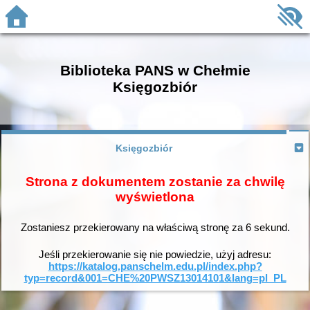
Biblioteka PANS w Chełmie
Księgozbiór
Księgozbiór
Strona z dokumentem zostanie za chwilę
wyświetlona
Zostaniesz przekierowany na właściwą stronę za
6
sekund.
Jeśli przekierowanie się nie powiedzie, użyj adresu:
https://katalog.panschelm.edu.pl/index.php?
typ=record&001=CHE%20PWSZ13014101&lang=pl_PL