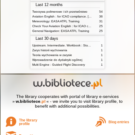
Last 12 months
Tworzywa polimerowe i ich przetwórstwo
54
Aviation English : for ICAO compliance. [Student's Book]
36
Meteorology: EASA ATPL Training
31
Check Your Aviation English : for ICAO compliance
25
General Navigation: EASA ATPL Training
25
Last 30 days
Upstream. Intermediate. Workbook : Student's Book
1
Zarys historii wychowania
1
Teoria wychowania w zarysie
1
Wprowadzenie do dydaktyki ogólnej
1
Multi Engine : Guided Flight Discovery
1
The library cooperates with portal of library e-services
»
w.bibliotece
.pl
« - we invite you to visit library profile, to
benefit with additional possibilities.
The library
Blog entries
profile