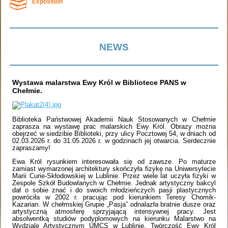
Exposition
NEWS
Wystawa malarstwa Ewy Król w Bibliotece PANS w
Chełmie.
Biblioteka Państwowej Akademii Nauk Stosowanych w Chełmie
zaprasza na wystawę prac malarskich Ewy Król. Obrazy można
obejrzeć w siedzibie Biblioteki, przy ulicy Pocztowej 54, w dniach od
02.03.2026 r. do 31.05.2026 r. w godzinach jej otwarcia. Serdecznie
zapraszamy!
Ewa Król rysunkiem interesowała się od zawsze. Po maturze
zamiast wymarzonej architektury skończyła fizykę na Uniwersytecie
Marii Curie-Skłodowskiej w Lublinie. Przez wiele lat uczyła fizyki w
Zespole Szkół Budowlanych w Chełmie. Jednak artystyczny bakcyl
dał o sobie znać i do swoich młodzieńczych pasji plastycznych
powróciła w 2002 r. pracując pod kierunkiem Teresy Chomik-
Kazarian. W chełmskiej Grupie „Pasja” odnalazła bratnie dusze oraz
artystyczną atmosferę sprzyjającą intensywnej pracy. Jest
absolwentką studiów podyplomowych na kierunku Malarstwo na
Wydziale Artystycznym UMCS w Lublinie. Twórczość Ewy Król