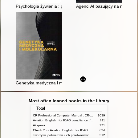
Psychologia żywienia : podręcznik akademicki
Agenci AI bazujący na modelach
Genetyka medyczna i molekularna
Most often loaned books in the library
Total
CR Professional Computer Manual : CR-3 Circular Computer
1039
Aviation English : for ICAO compliance. [Student's Book]
811
Airspeak
771
Check Your Aviation English : for ICAO compliance
624
Tworzywa polimerowe i ich przetwórstwo
512