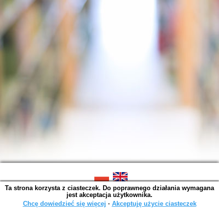
Ta strona korzysta z ciasteczek. Do poprawnego działania wymagana
SOWA OPAC v. 6.11.9 (2026-07-21)
jest akceptacja użytkownika.
Wygenerowano w 0,0025 s.
Chcę dowiedzieć się więcej
∙
Akceptuję użycie ciasteczek