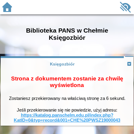
Biblioteka PANS w Chełmie
Księgozbiór
Księgozbiór
Strona z dokumentem zostanie za chwilę
wyświetlona
Zostaniesz przekierowany na właściwą stronę za
6
sekund.
Jeśli przekierowanie się nie powiedzie, użyj adresu:
https://katalog.panschelm.edu.pl/index.php?
KatID=0&typ=record&001=CHE%20PWSZ19000043