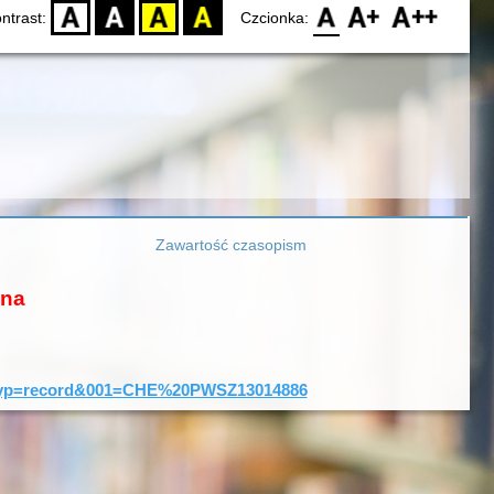
D
BW
YB
BY
F0
F1
F2
ntrast:
Czcionka:
Zawartość czasopism
ona
=0&typ=record&001=CHE%20PWSZ13014886