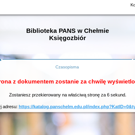
Ko
Biblioteka PANS w Chełmie
Księgozbiór
Czasopisma
rona z dokumentem zostanie za chwilę wyświetl
Zostaniesz przekierowany na właściwą stronę za
6
sekund.
yj adresu:
https://katalog.panschelm.edu.pl/index.php?KatID