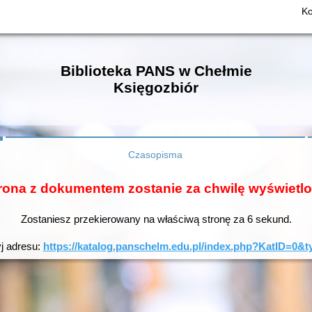
Ko
Biblioteka PANS w Chełmie
Księgozbiór
Czasopisma
rona z dokumentem zostanie za chwilę wyświetl
Zostaniesz przekierowany na właściwą stronę za
6
sekund.
yj adresu:
https://katalog.panschelm.edu.pl/index.php?KatID