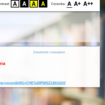
D
BW
YB
BY
F0
F1
F2
ntrast:
Czcionka:
Zawartość czasopism
ona
=0&typ=record&001=CHE%20PWSZ13014103