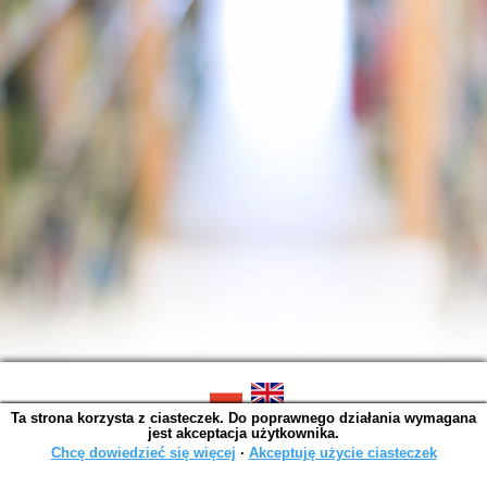
Ta strona korzysta z ciasteczek. Do poprawnego działania wymagana
SOWA OPAC v. 6.11.9 (2026-07-21)
jest akceptacja użytkownika.
Wygenerowano w 0,0027 s.
Chcę dowiedzieć się więcej
∙
Akceptuję użycie ciasteczek