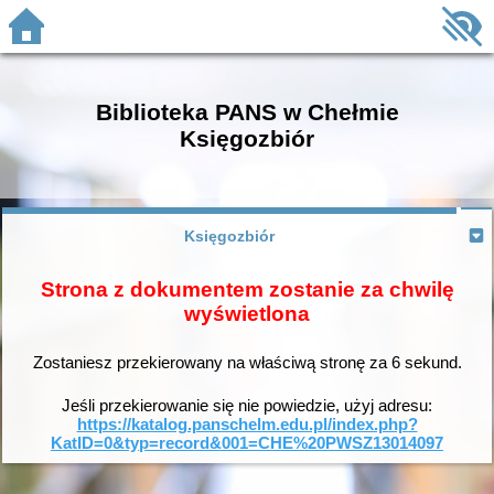
Biblioteka PANS w Chełmie
Księgozbiór
Księgozbiór
Strona z dokumentem zostanie za chwilę
wyświetlona
Zostaniesz przekierowany na właściwą stronę za
6
sekund.
Jeśli przekierowanie się nie powiedzie, użyj adresu:
https://katalog.panschelm.edu.pl/index.php?
KatID=0&typ=record&001=CHE%20PWSZ13014097